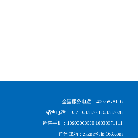
全国服务电话：400-6878116
销售电话：0371-63787018 63787028
销售手机：13903863688 18838071111
销售邮箱：zkzm@vip.163.com