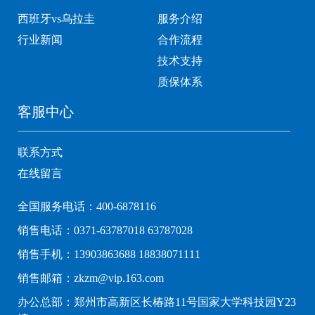
西班牙vs乌拉圭
服务介绍
行业新闻
合作流程
技术支持
质保体系
客服中心
联系方式
在线留言
全国服务电话：400-6878116
销售电话：0371-63787018 63787028
销售手机：13903863688 18838071111
销售邮箱：zkzm@vip.163.com
办公总部：郑州市高新区长椿路11号国家大学科技园Y23