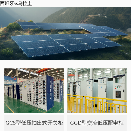
西班牙vs乌拉圭
GCS型低压抽出式开关柜
GGD型交流低压配电柜