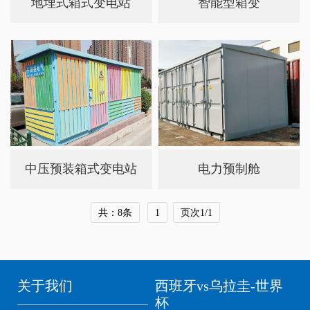
地埋式箱式变电站
智能型箱变
中压预装箱式变电站
电力预制舱
共：8条
1
页次1/1
关于我们
西班牙vs乌拉圭-世界
杯